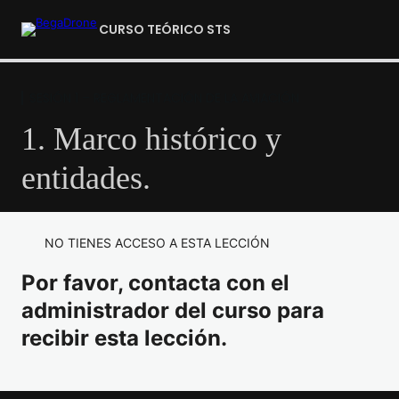
CURSO TEÓRICO STS
SESIÓN 1 – REGLAMENTACIÓN DE LA AVIACIÓN
INTRODUCCIÓN E INSTRUCCIONES
3 lecciones
1. Marco histórico y
SESIÓN 1 – REGLAMENTACIÓN DE LA
AVIACIÓN
entidades.
1. Marco histórico y entidades.
NO TIENES ACCESO A ESTA LECCIÓN
2. La Categoría Específica
Por favor, contacta con el
3. Registro de Operadores
administrador del curso para
4. Declaración Operacional.
recibir esta lección.
5. Notificación de sucesos, incidentes y accidentes.
6. Espacio aéreo.